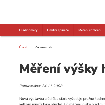
Hladinoměry
Limitní spínače
Měření rozhraní
Úvod
Zajímavosti
Měření výšky h
Publikováno: 24.11.2008
Nová výstavba a údržba silnic vyžaduje pružné techn
velkým množstvím plnidel. Při měření výšky hladiny 