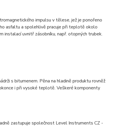
ektromagnetického impulsu v tělese, jež je ponořeno
o asfaltu a spolehlivě pracuje při teplotě okolo
 instalací uvnitř zásobníku, např. otopných trubek.
nádrži s bitumenem. Pěna na hladině produktu rovněž
okonce i při vysoké teplotě. Veškeré komponenty
radně zastupuje společnost Level Instruments CZ -