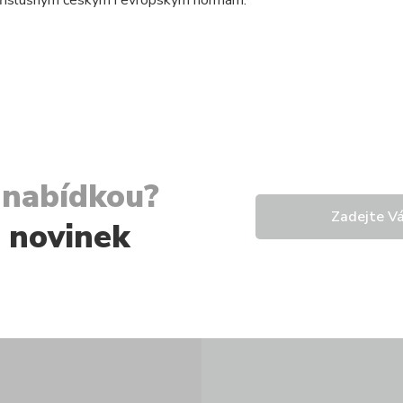
 příslušným českým i evropským normám.
í nabídkou?
u novinek