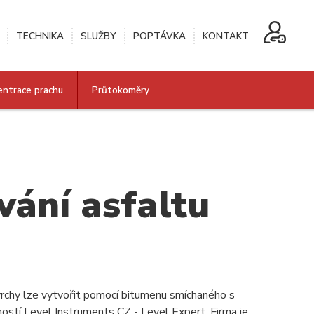
TECHNIKA
SLUŽBY
POPTÁVKA
KONTAKT
entrace prachu
Průtokoměry
vání asfaltu
ovrchy lze vytvořit pomocí bitumenu smíchaného s
ností Level Instruments CZ - Level Expert. Firma je