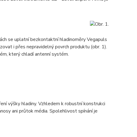
nkách se uplatní bezkontaktní hladinoměry Vegapuls
izovat i přes nepravidelný povrch produktu (obr. 1).
ém, který chladí antenní systém.
ření výšky hladiny. Vzhledem k robustní konstrukci
ánosy ani průtok média. Spolehlivost spínání je