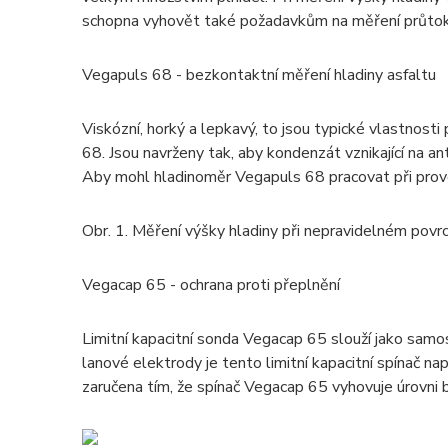
schopna vyhovět také požadavkům na měření průtoku, 
Vegapuls 68 - bezkontaktní měření hladiny asfaltu
Viskózní, horký a lepkavý, to jsou typické vlastnos
68. Jsou navrženy tak, aby kondenzát vznikající na an
Aby mohl hladinoměr Vegapuls 68 pracovat při provo
Obr. 1. Měření výšky hladiny při nepravidelném povrc
Vegacap 65 - ochrana proti přeplnění
Limitní kapacitní sonda Vegacap 65 slouží jako samos
lanové elektrody je tento limitní kapacitní spínač na
zaručena tím, že spínač Vegacap 65 vyhovuje úrovni