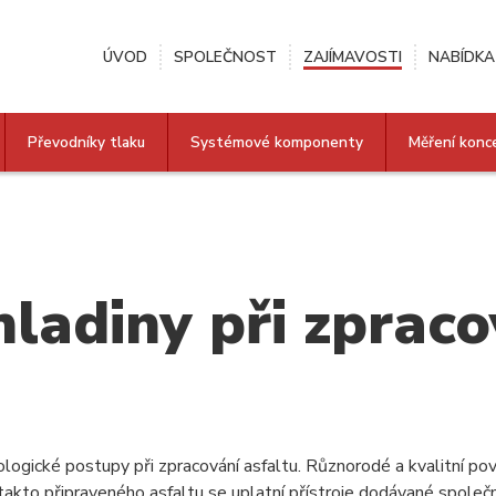
ÚVOD
SPOLEČNOST
ZAJÍMAVOSTI
NABÍDKA
Převodníky tlaku
Systémové komponenty
Měření konc
ladiny při zpraco
ologické postupy při zpracování asfaltu. Různorodé a kvalitní p
takto připraveného asfaltu se uplatní přístroje dodávané společ