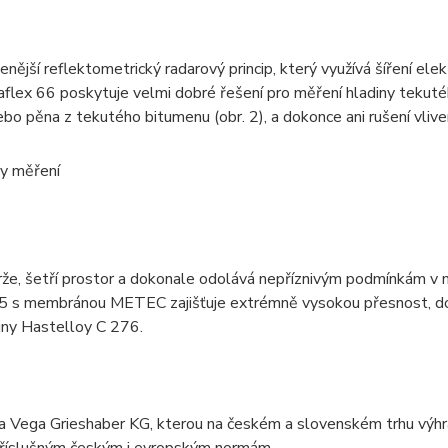
nější reflektometrický radarový princip, který využívá šíření el
flex 66 poskytuje velmi dobré řešení pro měření hladiny tekutéh
bo pěna z tekutého bitumenu (obr. 2), a dokonce ani rušení vlivem
ky měření
rže, šetří prostor a dokonale odolává nepříznivým podmínkám v 
r 65 s membránou METEC zajišťuje extrémně vysokou přesnost, d
tiny Hastelloy C 276.
ma Vega Grieshaber KG, kterou na českém a slovenském trhu výh