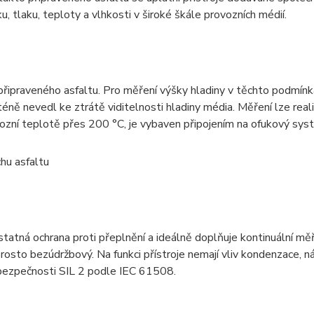
tlaku, teploty a vlhkosti v široké škále provozních médií.
ti připraveného asfaltu. Pro měření výšky hladiny v těchto podmí
téně nevedl ke ztrátě viditelnosti hladiny média. Měření lze real
zní teplotě přes 200 °C, je vybaven připojením na ofukový syst
hu asfaltu
tatná ochrana proti přeplnění a ideálně doplňuje kontinuální mě
prosto bezúdržbový. Na funkci přístroje nemají vliv kondenzace, n
 bezpečnosti SIL 2 podle IEC 61508.