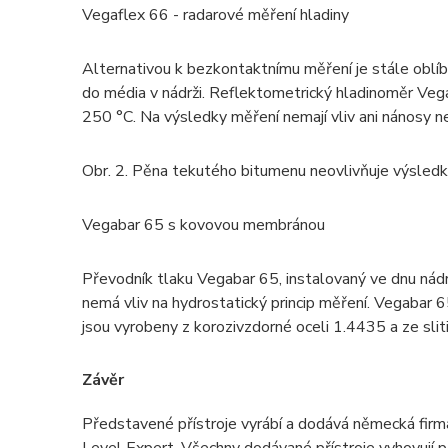
Vegaflex 66 - radarové měření hladiny
Alternativou k bezkontaktnímu měření je stále oblíbe
do média v nádrži. Reflektometrický hladinoměr Vega
250 °C. Na výsledky měření nemají vliv ani nánosy ne
Obr. 2. Pěna tekutého bitumenu neovlivňuje výsled
Vegabar 65 s kovovou membránou
Převodník tlaku Vegabar 65, instalovaný ve dnu nád
nemá vliv na hydrostatický princip měření. Vegaba
jsou vyrobeny z korozivzdorné oceli 1.4435 a ze sli
Závěr
Představené přístroje vyrábí a dodává německá fir