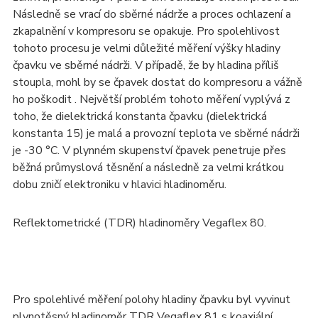
Následně se vrací do sběrné nádrže a proces ochlazení a
zkapalnění v kompresoru se opakuje. Pro spolehlivost
tohoto procesu je velmi důležité měření výšky hladiny
čpavku ve sběrné nádrži. V případě, že by hladina příliš
stoupla, mohl by se čpavek dostat do kompresoru a vážně
ho poškodit . Největší problém tohoto měření vyplývá z
toho, že dielektrická konstanta čpavku (dielektrická
konstanta 15) je malá a provozní teplota ve sběrné nádrži
je -30 °C. V plynném skupenství čpavek penetruje přes
běžná průmyslová těsnění a následně za velmi krátkou
dobu zničí elektroniku v hlavici hladinoměru.
Reflektometrické (TDR) hladinoměry Vegaflex 80.
Pro spolehlivé měření polohy hladiny čpavku byl vyvinut
plynotěsný hladinoměr TDR Vegaflex 81 s koaxiální