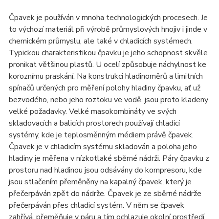
Čpavek je používán v mnoha technologických procesech. Je
to výchozí materiál při výrobě průmyslových hnojiv i jinde v
chemickém průmyslu, ale také v chladicích systémech.
Typickou charakteristikou čpavku je jeho schopnost skvěle
pronikat většinou plastů. U ocelí způsobuje náchylnost ke
koroznímu praskání. Na konstrukci hladinoměrů a limitních
spínačů určených pro měření polohy hladiny čpavku, ať už
bezvodého, nebo jeho roztoku ve vodě, jsou proto kladeny
velké požadavky. Velké masokombináty ve svých
skladovacích a balicích prostorech používají chladicí
systémy, kde je teplosměnným médiem právě čpavek.
Čpavek je v chladicím systému skladován a poloha jeho
hladiny je měřena v nízkotlaké sběrné nádrži. Páry čpavku z
prostoru nad hladinou jsou odsávány do kompresoru, kde
jsou stlačením přeměněny na kapalný čpavek, který je
přečerpáván zpět do nádrže. Čpavek je ze sběrné nádrže
přečerpáván přes chladicí systém. V něm se čpavek
zahřívá, přeměňuje v páru a tím ochlazuje okolní prostředí.