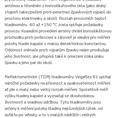
anténou a těsněním z borosilikátového skla (jako druhý
stupeň zabezpečení proti penetraci čpavkových výparů do
prostoru elektroniky a okolí). Rozsah provozních teplot
hladinoměru -60 až +150 °C zcela splňuje požadavky
provozu. Koaxiální provedení antény chrání borosilikátovou
průchodku proti poškození a zároveň je ideální pro měření
polohy hladin kapalin s malou dielektrickou konstantou.
Odolnost snímače proti výparům čpavku nejen prodlužuje
jeho životnost, ale přispívá také k omezení rizika úniku
čpavku a jeho par do okolí.
Reflektometrické (TDR) hladinoměry Vegaflex 81 splňují
náročné požadavky na přesnost a opakovatelnost měření,
ať jde o malý, nebo velký rozsah měření. Spolehlivě měří
výšku hladiny kapalin a vyznačují se dlouhodobou
životností a snadnou údržbou. Tyto hladinoměry jsou
určeny k měření polohy hladiny nejrůznějších látek, od
asfaltu po whisky, a to v malých nádržích i velkých