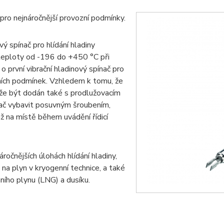
 pro nejnáročnější provozní podmínky.
vý spínač pro hlídání hladiny
í teploty od -196 do +450 °C při
o první vibrační hladinový spínač pro
ních podmínek. Vzhledem k tomu, že
může být dodán také s prodlužovacím
ač vybavit posuvným šroubením,
ž na místě během uvádění řídicí
očnějších úlohách hlídání hladiny,
h na plyn v kryogenní technice, a také
ního plynu (LNG) a dusíku.