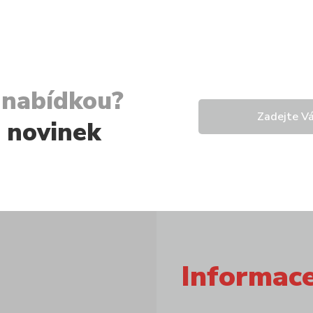
í nabídkou?
u novinek
Informac