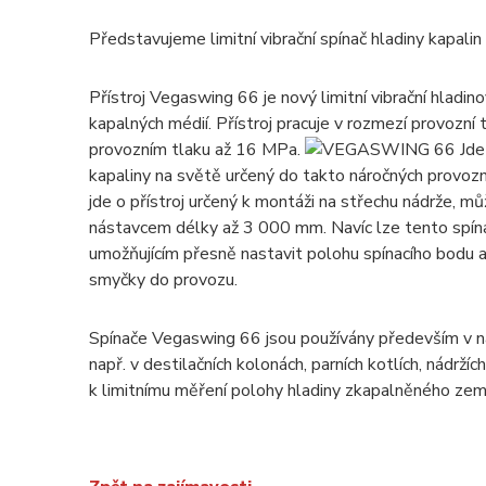
Představujeme limitní vibrační spínač hladiny kapalin
Přístroj Vegaswing 66 je nový limitní vibrační hladino
kapalných médií. Přístroj pracuje v rozmezí provozn
provozním tlaku až 16 MPa.
Jde 
kapaliny na světě určený do takto náročných provoz
jde o přístroj určený k montáži na střechu nádrže, 
nástavcem délky až 3 000 mm. Navíc lze tento spín
umožňujícím přesně nastavit polohu spínacího bodu a
smyčky do provozu.
Spínače Vegaswing 66 jsou používány především v nár
např. v destilačních kolonách, parních kotlích, nádržíc
k limitnímu měření polohy hladiny zkapalněného zem