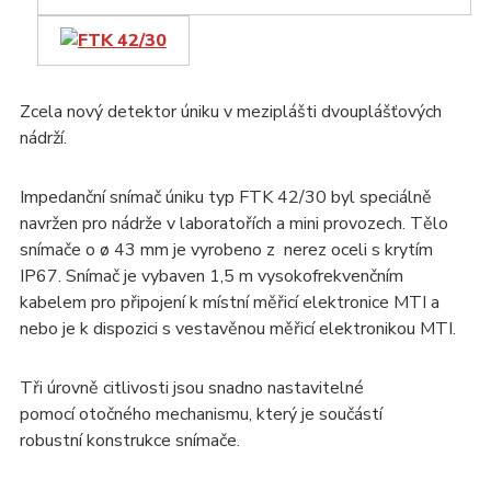
Zcela nový detektor úniku v meziplášti dvouplášťových
nádrží.
Impedanční snímač úniku typ FTK 42/30 byl speciálně
navržen pro nádrže v laboratořích a mini provozech. Tělo
snímače o
ø
43 mm je vyrobeno z nerez oceli s krytím
IP67. Snímač je vybaven 1,5 m vysokofrekvenčním
kabelem pro připojení k místní měřicí elektronice MTI a
nebo je k dispozici s vestavěnou měřicí elektronikou
MTI.
Tři
úrovně citlivosti jsou snadno nastavitelné
pomocí
otočného mechanismu, který je součástí
robustní
konstrukce snímače.