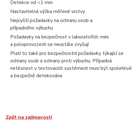
Detekce
od <
1
mm
Nastavitelná výška měřené vrstvy
Nejvyšší požadavky na ochranu osob a
případného
výbuchu
Požadavky na bezpečnost v laboratořích,
mini
a
poloprovozech
se neustále zvyšují
Platí to také
pro bezpečnostní požadavky týkající se
ochrany osob a ochrany proti výbuchu.
Případná
netěsnost
v testovacích systémech musí být spolehlivě
a bezpečně
detekována
Zpět na zajímavosti