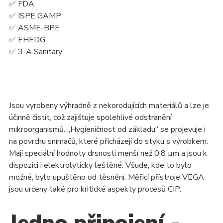
✅ FDA
✅ ISPE GAMP
✅ ASME-BPE
✅ EHEDG
✅ 3-A Sanitary
Jsou vyrobeny výhradně z nekorodujících materiálů a lze je
účinně čistit, což zajišťuje spolehlivé odstranění
mikroorganismů. „Hygieničnost od základu“ se projevuje i
na povrchu snímačů, které přicházejí do styku s výrobkem:
Mají speciální hodnoty drsnosti menší než 0,8 µm a jsou k
dispozici i elektrolyticky leštěné. Všude, kde to bylo
možné, bylo upuštěno od těsnění. Měřicí přístroje VEGA
jsou určeny také pro kritické aspekty procesů CIP.
Jedno připojení -